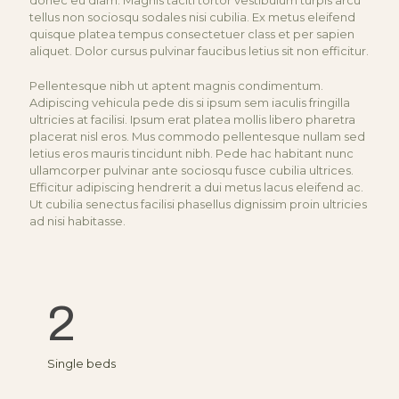
donec eu diam. Magnis taciti tortor vestibulum turpis arcu
tellus non sociosqu sodales nisi cubilia. Ex metus eleifend
quisque platea tempus consectetuer class et per sapien
aliquet. Dolor cursus pulvinar faucibus letius sit non efficitur.
Pellentesque nibh ut aptent magnis condimentum.
Adipiscing vehicula pede dis si ipsum sem iaculis fringilla
ultricies at facilisi. Ipsum erat platea mollis libero pharetra
placerat nisl eros. Mus commodo pellentesque nullam sed
letius eros mauris tincidunt nibh. Pede hac habitant nunc
ullamcorper pulvinar ante sociosqu fusce cubilia ultrices.
Efficitur adipiscing hendrerit a dui metus lacus eleifend ac.
Ut cubilia senectus facilisi phasellus dignissim proin ultricies
ad nisi habitasse.
2
Single beds