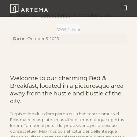
Published by
Kyle Northeim
on
October 5, 2023
320$ / Night
Date
October 5, 2023
Welcome to our charming Bed &
Breakfast, located in a picturesque area
away from the hustle and bustle of the
city.
Turpis et leo duis diam platea nulla habitant vivamus vel.
Felis maecenas platea mus ultrices eros natoque egestas
lorem. Tempor ut purus dui pede viverra pellentesque
consectetuer. Maximus quis efficitur per pellentesque